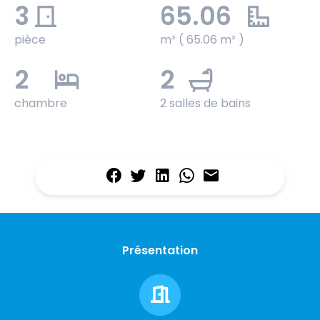
3
65.06
pièce
m² ( 65.06 m² )
2
2
chambre
2 salles de bains
Présentation