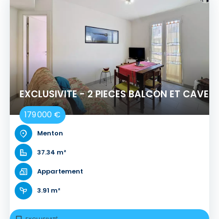
EXCLUSIVITE - 2 PIECES BALCON ET CAVE
179 000 €
Menton
37.34 m²
Appartement
3.91 m²