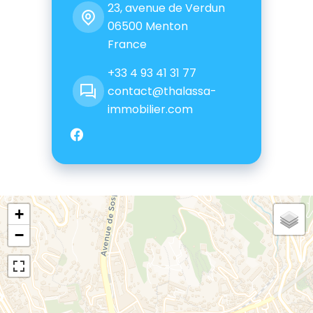
23, avenue de Verdun
06500
Menton
France
+33 4 93 41 31 77
contact@thalassa-
immobilier.com
+
−