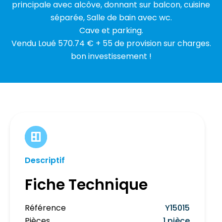
principale avec alcôve, donnant sur balcon, cuisine
séparée, Salle de bain avec wc.
Cave et parking.
Vendu Loué 570.74 € + 55 de provision sur charges.
bon investissement !
Descriptif
Fiche Technique
Référence
Y15015
Pièces
1 pièce