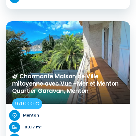
🌿 Charmante Maison de Ville
mitoyenne avec Vue –Mer et Menton
Quartier Garavan, Menton
970 000 €
Menton
100.17 m²