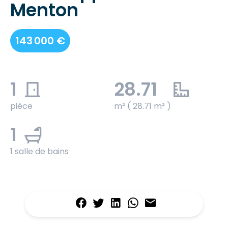
Menton
143 000 €
1
28.71
pièce
m² ( 28.71 m² )
1
1 salle de bains