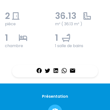
2
36.13
pièce
m² ( 36.13 m² )
1
1
chambre
1 salle de bains
Présentation