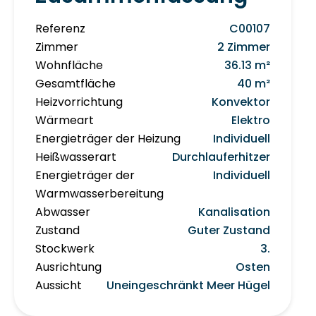
Referenz
C00107
Zimmer
2 Zimmer
Wohnfläche
36.13 m²
Gesamtfläche
40 m²
Heizvorrichtung
Konvektor
Wärmeart
Elektro
Energieträger der Heizung
Individuell
Heißwasserart
Durchlauferhitzer
Energieträger der
Individuell
Warmwasserbereitung
Abwasser
Kanalisation
Zustand
Guter Zustand
Stockwerk
3.
Ausrichtung
Osten
Aussicht
Uneingeschränkt Meer Hügel