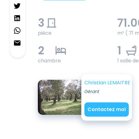
3
71.
pièce
m² ( 71 m
2
1
chambre
1 salle d
Christian LEMAITRE
Gérant
Contactez moi