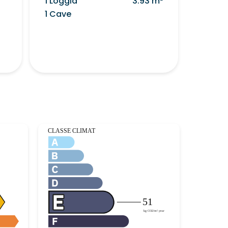
1 Loggia
3.93 m²
1 Cave