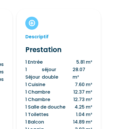
Descriptif
Prestation
1 Entrée
5.81 m²
es
1
séjour
28.07
es
Séjour
double
m²
es
1 Cuisine
7.60 m²
1 Chambre
12.37 m²
1 Chambre
12.73 m²
1 Salle de douche
4.25 m²
1 Toilettes
1.04 m²
1 Balcon
14.89 m²