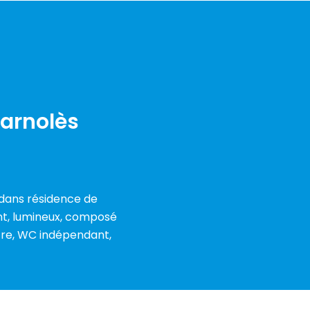
Carnolès
 dans résidence de
ant, lumineux, composé
être, WC indépendant,