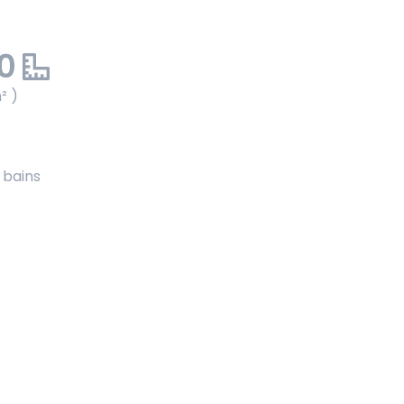
00
² )
e bains