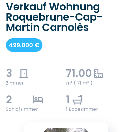
Verkauf Wohnung
Roquebrune-Cap-
Martin Carnolès
499.000 €
3
71.00
Zimmer
m² ( 71 m² )
2
1
Schlafzimmer
1 Badezimmer