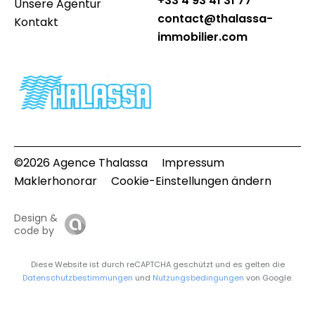
+33 4 93 41 31 77
Unsere Agentur
contact@thalassa-
Kontakt
immobilier.com
©2026 Agence Thalassa
Impressum
Maklerhonorar
Cookie-Einstellungen ändern
Design &
code by
Diese Website ist durch reCAPTCHA geschützt und es gelten die
Datenschutzbestimmungen
und
Nutzungsbedingungen
von Google.