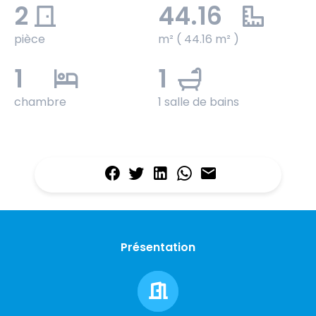
2
44.16
pièce
m² ( 44.16 m² )
1
1
chambre
1 salle de bains
Présentation