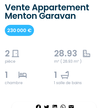
Vente Appartement
Menton Garavan
230 000 €
2
28.93
pièce
m² ( 28.93 m² )
1
1
chambre
1 salle de bains