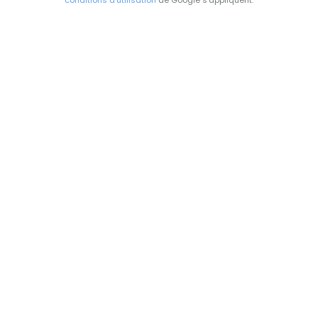
conditions d'utilisation
de Google s'appliquent.