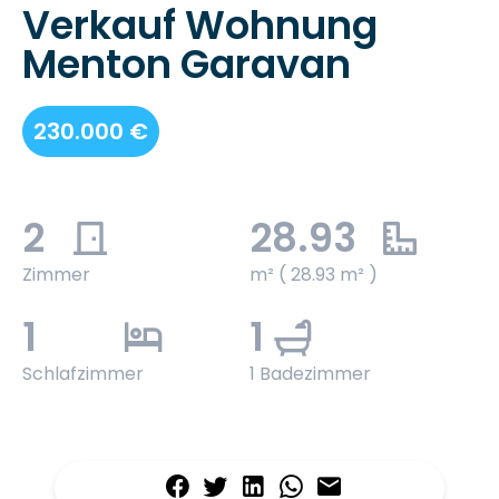
Verkauf Wohnung
Menton Garavan
230.000 €
2
28.93
Zimmer
m² ( 28.93 m² )
1
1
Schlafzimmer
1 Badezimmer