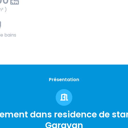
00
m² )
de bains
Présentation
ement dans residence de sta
Garavan