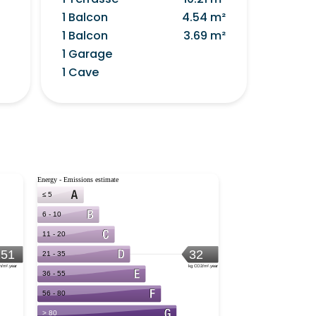
1 Balcon
4.54 m²
1 Balcon
3.69 m²
1 Garage
1 Cave