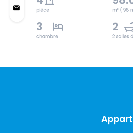
4
98.
pièce
m² ( 98 
3
2
chambre
2 salles 
Appart