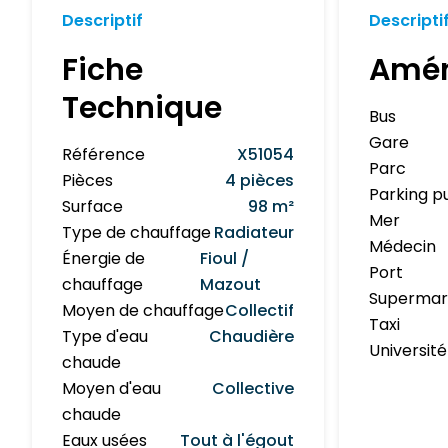
Descriptif
Descripti
Fiche
Amé
Technique
Bus
Gare
Référence
X51054
Parc
Pièces
4 pièces
Parking p
Surface
98 m²
Mer
Type de chauffage
Radiateur
Médecin
Énergie de
Fioul /
Port
chauffage
Mazout
Superma
Moyen de chauffage
Collectif
Taxi
Type d'eau
Chaudière
Université
chaude
Moyen d'eau
Collective
chaude
Eaux usées
Tout à l'égout