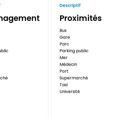
f
Descriptif
nagement
Proximités
Bus
Gare
Parc
ublic
Parking public
Mer
Médecin
Port
rché
Supermarché
Taxi
Université