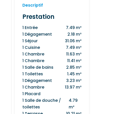
Descriptif
Prestation
1 Entrée
7.49 m²
1 Dégagement
2.18 m²
1 Séjour
31.06 m²
1 Cuisine
7.49 m²
1 Chambre
11.63 m²
1 Chambre
11.41 m²
1 Salle de bains
2.85 m²
1 Toilettes
1.45 m²
1 Dégagement
3.23 m²
1 Chambre
13.97 m²
1 Placard
1 Salle de douche /
4.79
toilettes
m²
1 Terrasse
10.21 m²