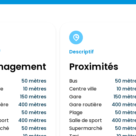
f
Descriptif
nagement
Proximités
50 mètres
Bus
50 mètr
le
10 mètres
Centre ville
10 mètr
150 mètres
Gare
150 mètr
ière
400 mètres
Gare routière
400 mètr
50 mètres
Plage
50 mètr
port
400 mètres
Salle de sport
400 mètr
rché
50 mètres
Supermarché
50 mètr