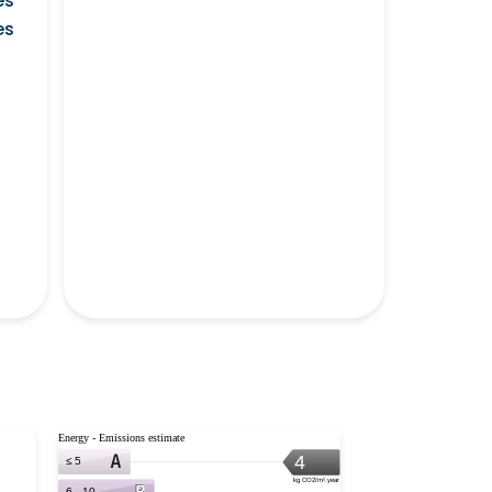
es
es