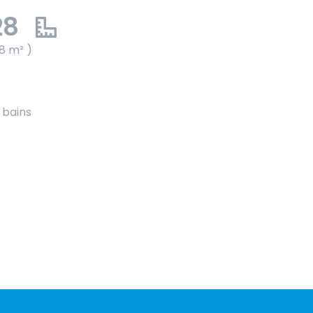
28
8 m² )
e bains