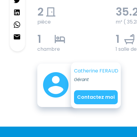
2
35.
pièce
m² ( 35.2
1
1
chambre
1 salle d
Catherine FERAUD
Gérant
Contactez moi