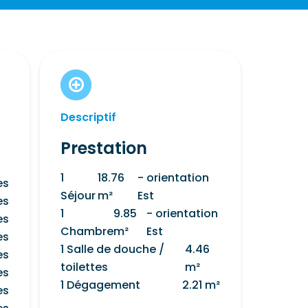
Descriptif
Prestation
1
18.76
- orientation
es
Séjour
m²
Est
es
1
9.85
- orientation
es
Chambre
m²
Est
es
1 Salle de douche /
4.46
es
toilettes
m²
es
1 Dégagement
2.21 m²
es