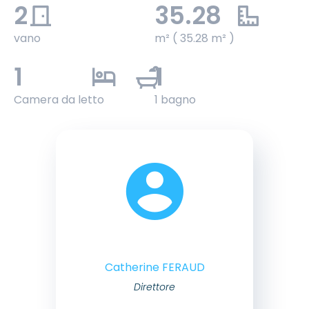
2
35.28
vano
m² ( 35.28 m² )
1
1
Camera da letto
1 bagno
Catherine FERAUD
Direttore