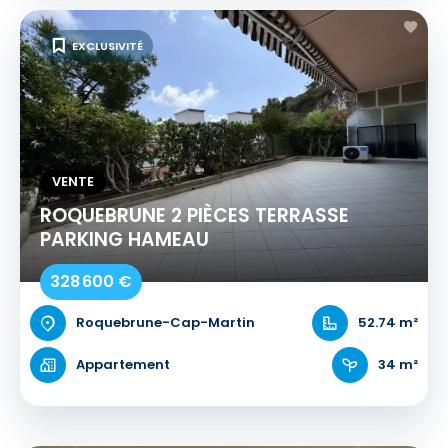
EXCLUSIVITÉ
VENTE
ROQUEBRUNE 2 PIÈCES TERRASSE
PARKING HAMEAU
328 600 €
Roquebrune-Cap-Martin
52.74 m²
Appartement
34 m²