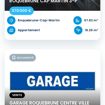
ROQUEBRUNE CAP MARTIN 3-P
370 000 €
Roquebrune-Cap-Martin
57.62 m²
Appartement
16.25 m²
EXCLUSIVITÉ
VENTE
GARAGE ROQUEBRUNE CENTRE VILLE