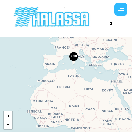
246
+
−