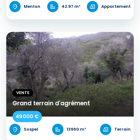
Menton
42.97 m²
Appartement
VENTE
Grand terrain d'agrément
49 000 €
Sospel
13960 m²
Terrain