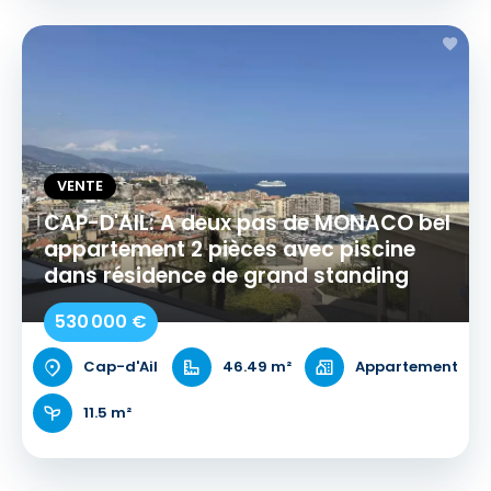
VENTE
CAP-D'AIL: A deux pas de MONACO bel
appartement 2 pièces avec piscine
dans résidence de grand standing
530 000 €
Cap-d'Ail
46.49 m²
Appartement
11.5 m²