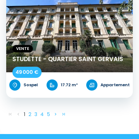
VENTE
STUDETTE - QUARTIER SAINT GERVAIS
49 000 €
Sospel
17.72 m²
Appartement
1
2
3
4
5