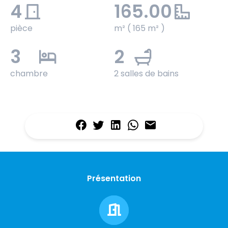
4
165.00
pièce
m² ( 165 m² )
3
2
chambre
2 salles de bains
Présentation