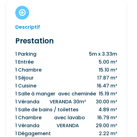
Descriptif
Prestation
1 Parking
5m x 3.33m
1 Entrée
5.00 m²
1 Chambre
15.10 m²
1 Séjour
17.87 m²
1 Cuisine
16.47 m²
1 Salle à manger
avec cheminée
15.19 m²
1 Véranda
VERANDA 30m²
30.00 m²
1 Salle de bains / toilettes
4.89 m²
1 Chambre
avec lavabo
16.79 m²
1 Véranda
VERANDA
29.00 m²
1 Dégagement
2.22 m²