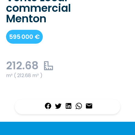
commercial
Menton
595 000 €
212.68
m² ( 212.68 m² )