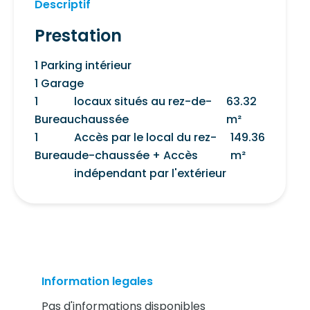
Descriptif
Prestation
1 Parking intérieur
1 Garage
1
locaux situés au rez-de-
63.32
Bureau
chaussée
m²
1
Accès par le local du rez-
149.36
Bureau
de-chaussée + Accès
m²
indépendant par l'extérieur
Information legales
Pas d'informations disponibles