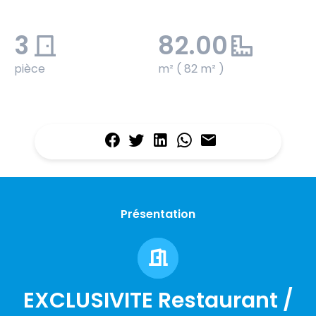
3
82.00
pièce
m² ( 82 m² )
Présentation
EXCLUSIVITE Restaurant /