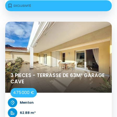
EXCLUSIVITÉ
3 PIECES - TERRASSE DE 63M² GARAGE
CAVE
475 000 €
Menton
62.88 m²