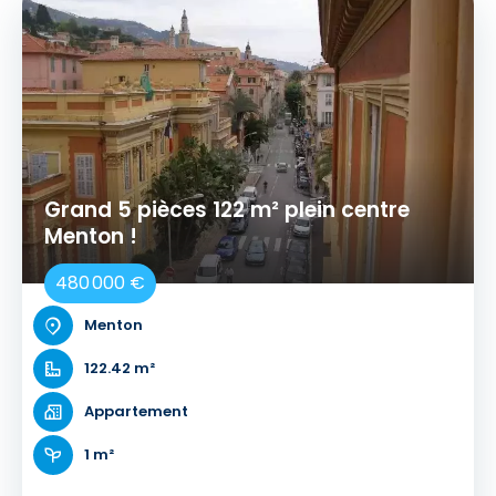
Grand 5 pièces 122 m² plein centre
Menton !
480 000 €
Menton
122.42 m²
Appartement
1 m²