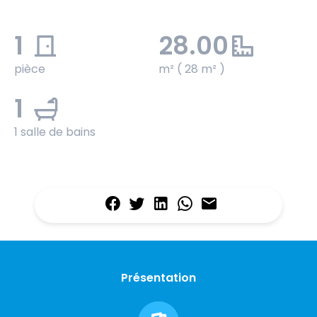
1
28.00
pièce
m² ( 28 m² )
1
1 salle de bains
Présentation