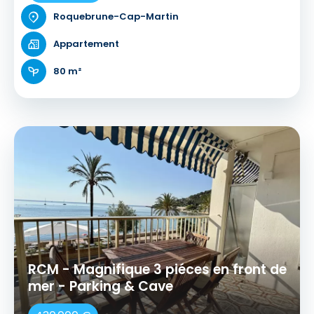
Roquebrune-Cap-Martin
Appartement
80 m²
RCM - Magnifique 3 piéces en front de
mer - Parking & Cave