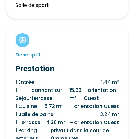
Salle de sport
Descriptif
Prestation
1 Entrée
1.44 m²
1
donnant sur
15.63
- orientation
Séjour
terrasse
m²
Ouest
1 Cuisine
5.72 m²
- orientation Ouest
1 Salle de bains
3.24 m²
1 Terrasse
4.30 m²
- orientation Ouest
1 Parking
privatif dans la cour de
extérieur
l'immeuble