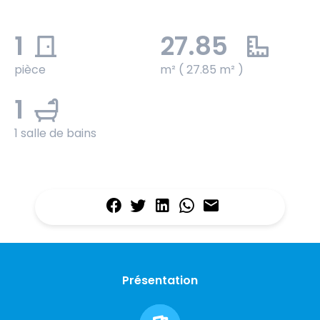
1
27.85
pièce
m² ( 27.85 m² )
1
1 salle de bains
Présentation