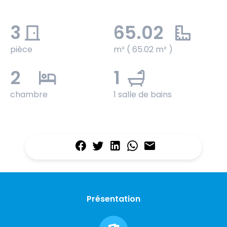
3
65.02
pièce
m² ( 65.02 m² )
2
1
chambre
1 salle de bains
Présentation