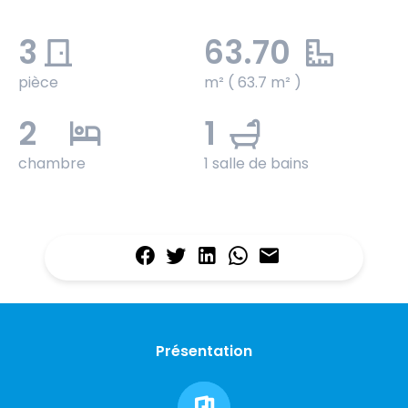
3
63.70
pièce
m² ( 63.7 m² )
2
1
chambre
1 salle de bains
Présentation