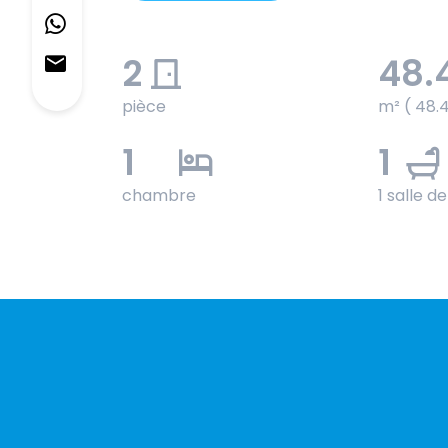
2
48.
pièce
m² ( 48.
1
1
chambre
1 salle d