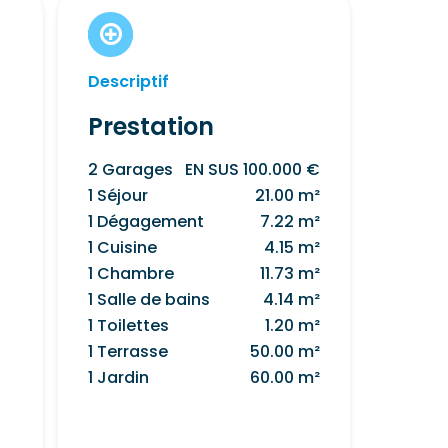
Descriptif
Prestation
2 Garages
EN SUS 100.000 €
1 Séjour
21.00 m²
1 Dégagement
7.22 m²
1 Cuisine
4.15 m²
1 Chambre
11.73 m²
1 Salle de bains
4.14 m²
1 Toilettes
1.20 m²
1 Terrasse
50.00 m²
1 Jardin
60.00 m²