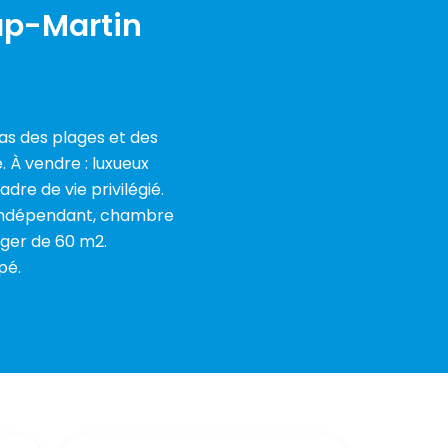
ap-Martin
pas des plages et des
 À vendre : luxueux
dre de vie privilégié.
 indépendant, chambre
ager de 60 m2.
pé.