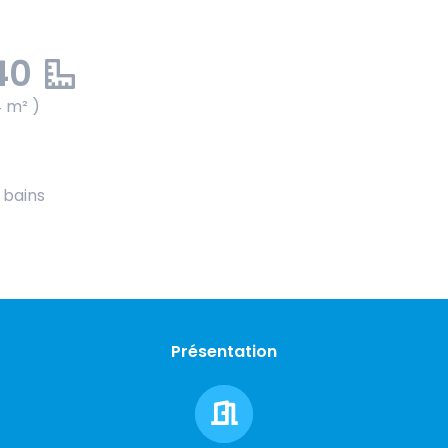
40
4 m² )
e bains
Présentation