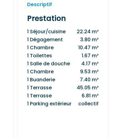
Descriptif
Prestation
1 Séjour/cuisine
22.24 m²
1 Dégagement
3.80 m²
1 Chambre
10.47 m²
1 Toilettes
1.67 m²
1 Salle de douche
4.17 m²
1 Chambre
9.53 m²
1 Buanderie
7.40 m²
1 Terrasse
45.05 m²
1 Terrasse
6.81 m²
1 Parking extérieur
collectif