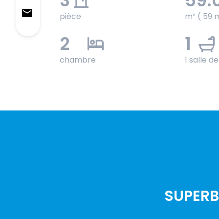
3
59.
pièce
m² ( 59 
2
1
chambre
1 salle d
SUPERBE