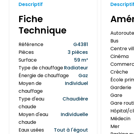
Descriptif
Descripti
Fiche
Amé
Technique
Autorout
Bus
Référence
G4381
Centre vil
Pièces
3 pièces
Cinéma
Surface
59 m²
Commerc
Type de chauffage
Radiateur
Crèche
Énergie de chauffage
Gaz
École pri
Moyen de
Individuel
Garderie
chauffage
Gare
Type d'eau
Chaudière
Gare rout
chaude
Hôpital/cl
Moyen d'eau
Individuelle
Médecin
chaude
Mer
Eaux usées
Tout à l'égout