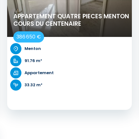
APPARTEMENT QUATRE PIECES MENTON
COURS DU CENTENAIRE
386 650 €
Menton
91.76 m²
Appartement
33.32 m²