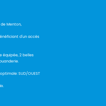
e de Menton,
néficiant d'un accès
e équipée, 2 belles
buanderie.
on optimale: SUD/OUEST
ix.