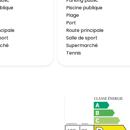
ublic
Parking public
blique
Piscine publique
Plage
Port
ncipale
Route principale
port
Salle de sport
rché
Supermarché
Tennis