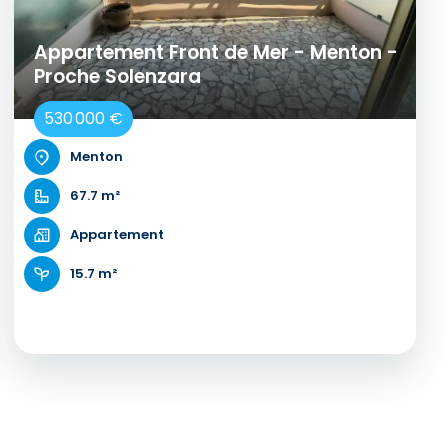
Appartement Front de Mer - Menton -
Proche Solenzara
530 000 €
Menton
67.7 m²
Appartement
15.7 m²