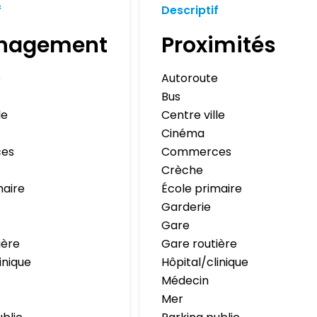
f
Descriptif
nagement
Proximités
e
Autoroute
Bus
le
Centre ville
Cinéma
es
Commerces
Crèche
maire
École primaire
Garderie
Gare
ière
Gare routière
inique
Hôpital/clinique
Médecin
Mer