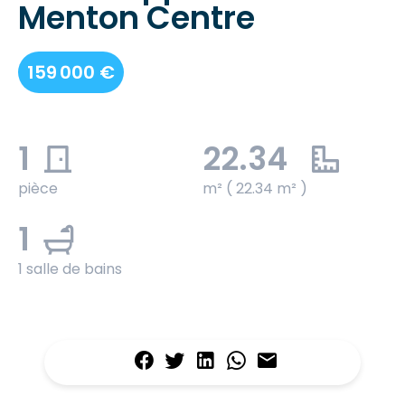
Menton Centre
159 000 €
1
22.34
pièce
m² ( 22.34 m² )
1
1 salle de bains