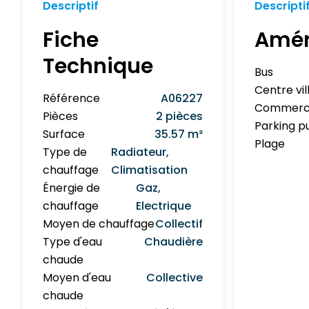
Descriptif
Descripti
Fiche
Amé
Technique
Bus
Centre vil
Référence
A06227
Commerc
Pièces
2 pièces
Parking p
Surface
35.57 m²
Plage
Type de
Radiateur,
chauffage
Climatisation
Énergie de
Gaz,
chauffage
Electrique
Moyen de chauffage
Collectif
Type d'eau
Chaudière
chaude
Moyen d'eau
Collective
chaude