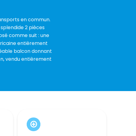
transports en commun.
 splendide 2 pièces
osé comme suit : une
éricaine entièrement
réable balcon donnant
ion, vendu entièrement