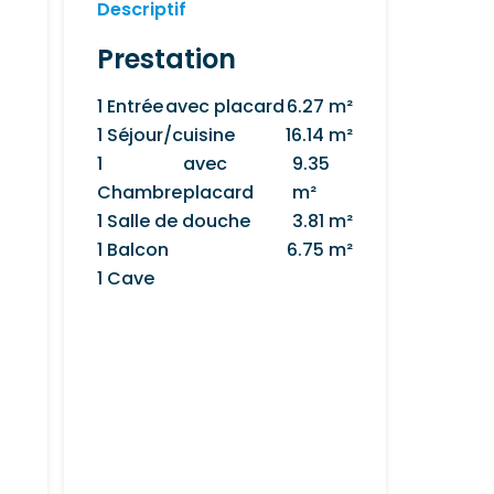
Descriptif
Prestation
1 Entrée
avec placard
6.27 m²
1 Séjour/cuisine
16.14 m²
1
avec
9.35
Chambre
placard
m²
1 Salle de douche
3.81 m²
1 Balcon
6.75 m²
1 Cave