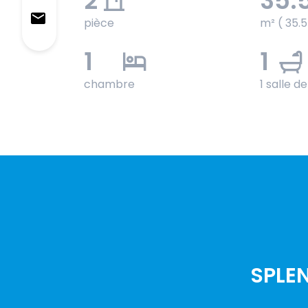
2
35.
pièce
m² ( 35.
1
1
chambre
1 salle d
SPLEN