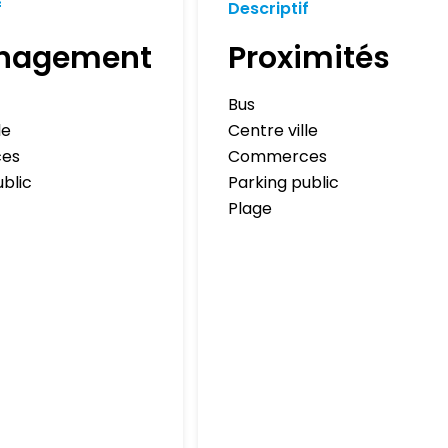
f
Descriptif
nagement
Proximités
Bus
le
Centre ville
es
Commerces
ublic
Parking public
Plage