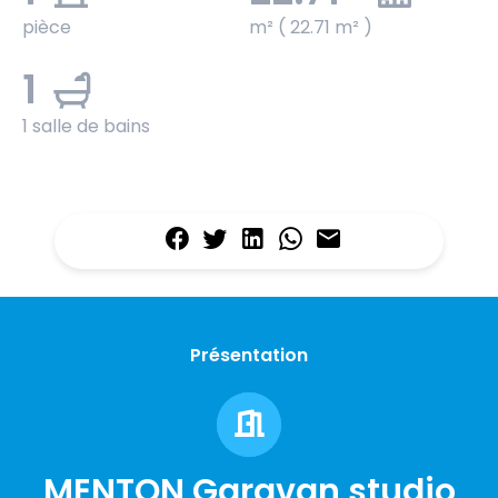
pièce
m² ( 22.71 m² )
1
1 salle de bains
Présentation
MENTON Garavan studio