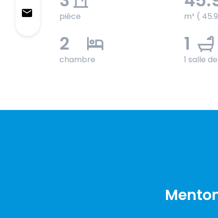
3
45.
pièce
m² ( 45.
2
1
chambre
1 salle d
Menton 