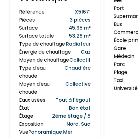
Mer
Port
Référence
X51671
Superma
Pièces
3 pièces
Bus
Surface
45.95 m²
Commerc
Surface totale
53.28 m²
École pri
Type de chauffage
Radiateur
Gare
Énergie de chauffage
Gaz
Médecin
Moyen de chauffage
Collectif
Parc
Type d'eau
Chaudière
Plage
chaude
Taxi
Moyen d'eau
Collective
Université
chaude
Eaux usées
Tout à l'égout
État
Bon état
Étage
2ème étage / 5
Exposition
Nord, Sud
Vue
Panoramique Mer