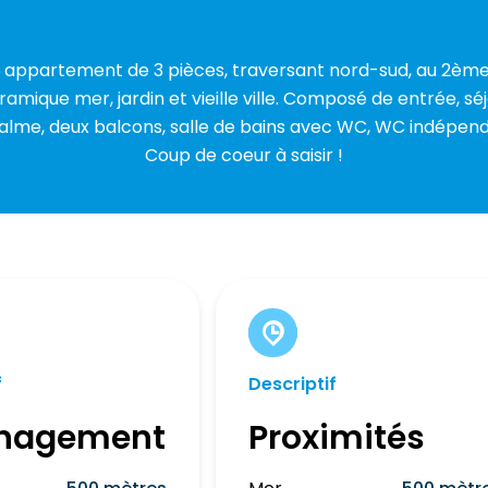
appartement de 3 pièces, traversant nord-sud, au 2ème 
amique mer, jardin et vieille ville. Composé de entrée, séj
lme, deux balcons, salle de bains avec WC, WC indépenda
Coup de coeur à saisir !
f
Descriptif
nagement
Proximités