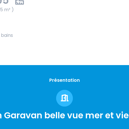
95
95 m² )
e bains
Présentation
Garavan belle vue mer et vieil