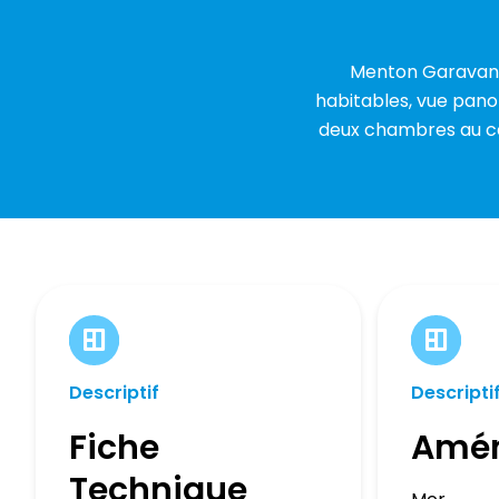
Menton Garavan 
habitables, vue panor
deux chambres au ca
Descriptif
Descripti
Fiche
Amé
Technique