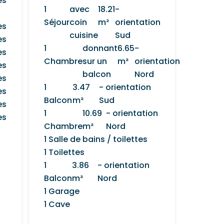
es
1
avec
18.21
-
Séjour
coin
m²
orientation
es
cuisine
Sud
es
1
donnant
6.65
-
es
Chambre
sur un
m²
orientation
es
balcon
Nord
es
1
3.47
- orientation
es
Balcon
m²
Sud
es
1
10.69
- orientation
es
Chambre
m²
Nord
1 Salle de bains / toilettes
1 Toilettes
1
3.86
- orientation
Balcon
m²
Nord
1 Garage
1 Cave