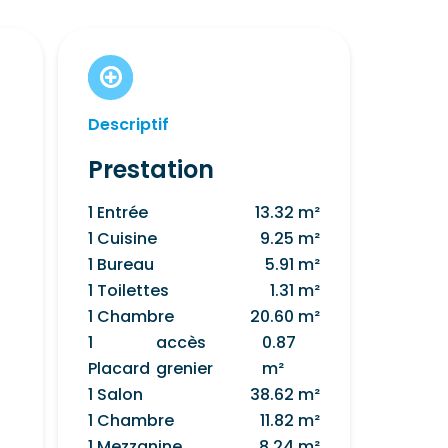
Descriptif
Prestation
1 Entrée
13.32 m²
1 Cuisine
9.25 m²
1 Bureau
5.91 m²
1 Toilettes
1.31 m²
1 Chambre
20.60 m²
1
accès
0.87
Placard
grenier
m²
1 Salon
38.62 m²
1 Chambre
11.82 m²
1 Mezzanine
8.24 m²