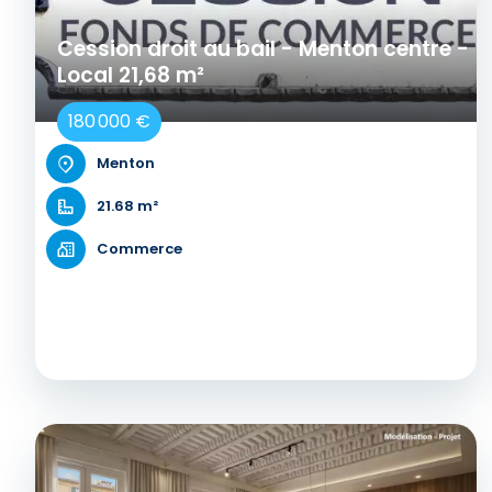
Cession droit au bail - Menton centre -
Local 21,68 m²
180 000 €
Menton
21.68 m²
Commerce