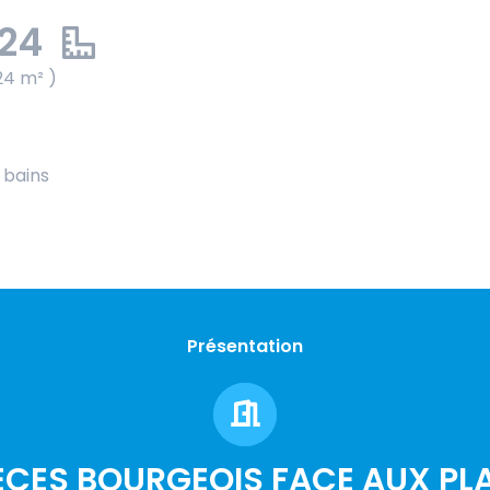
.24
24 m² )
e bains
Présentation
IECES BOURGEOIS FACE AUX PL