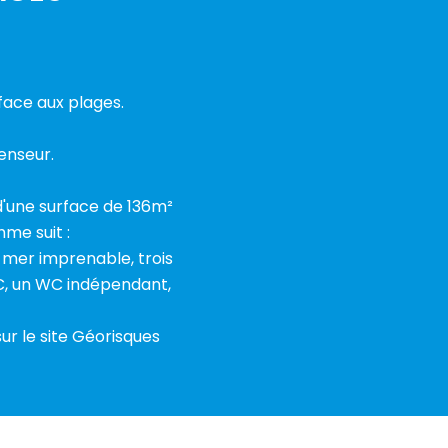
face aux plages.
enseur.
d'une surface de 136m²
me suit :
 mer imprenable, trois
, un WC indépendant,
ur le site Géorisques