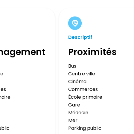
f
Descriptif
nagement
Proximités
Bus
le
Centre ville
Cinéma
es
Commerces
maire
École primaire
Gare
Médecin
Mer
ublic
Parking public