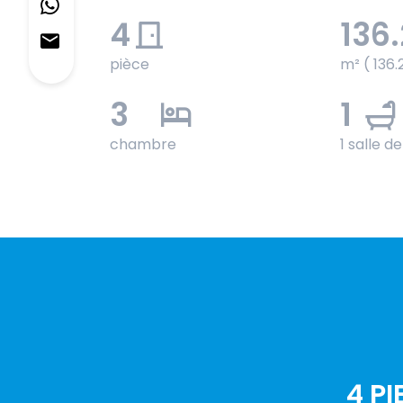
4
136
pièce
m² ( 136.
3
1
chambre
1 salle d
4 P