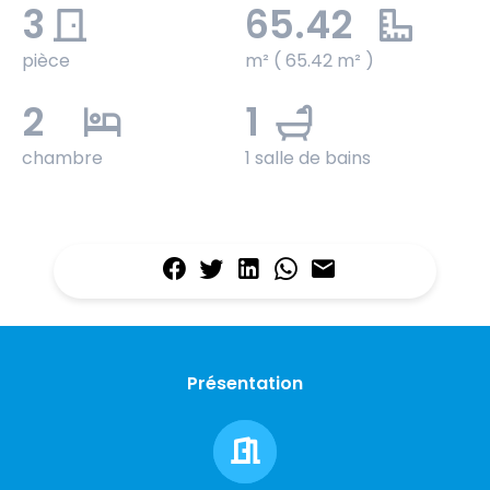
3
65.42
pièce
m² ( 65.42 m² )
2
1
chambre
1 salle de bains
Présentation