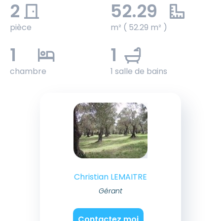
2
52.29
pièce
m² ( 52.29 m² )
1
1
chambre
1 salle de bains
Christian LEMAITRE
Gérant
Contactez moi