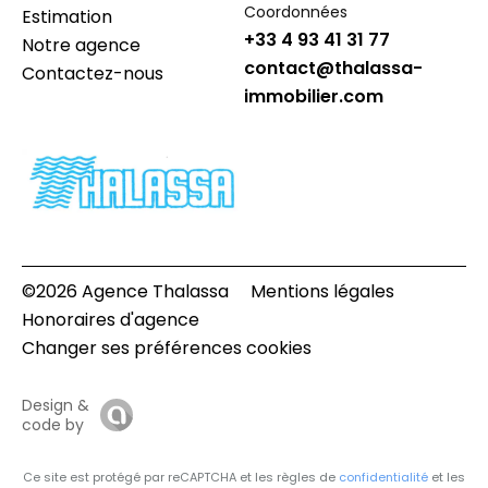
Coordonnées
Estimation
+33 4 93 41 31 77
Notre agence
contact@thalassa-
Contactez-nous
immobilier.com
©2026 Agence Thalassa
Mentions légales
Honoraires d'agence
Changer ses préférences cookies
Design &
code by
Ce site est protégé par reCAPTCHA et les règles de
confidentialité
et les