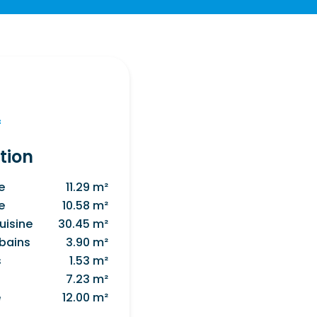
f
tion
e
11.29 m²
e
10.58 m²
uisine
30.45 m²
 bains
3.90 m²
s
1.53 m²
7.23 m²
e
12.00 m²