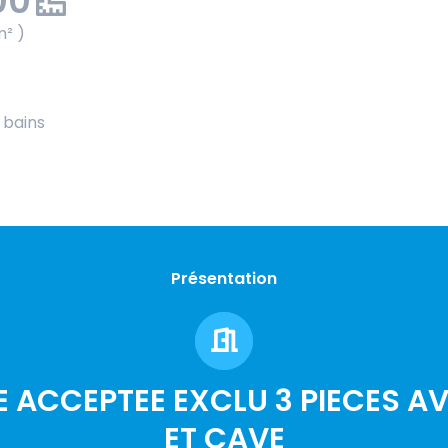
00
m² )
e bains
Présentation
E ACCEPTEE EXCLU 3 PIECES A
ET CAVE