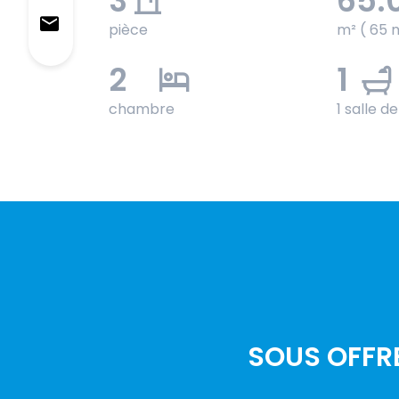
3
65.
pièce
m² ( 65 
2
1
chambre
1 salle d
SOUS OFFR