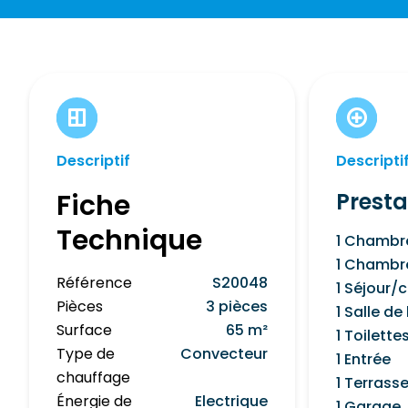
Descriptif
Descripti
Fiche
Presta
Technique
1 Chambr
1 Chambr
Référence
S20048
1 Séjour/c
Pièces
3 pièces
1 Salle de
Surface
65 m²
1 Toilette
Type de
Convecteur
1 Entrée
chauffage
1 Terrass
Énergie de
Electrique
1 Garage