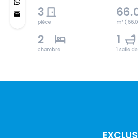
3
66.
pièce
m² ( 66.
2
1
chambre
1 salle d
EXCLUS