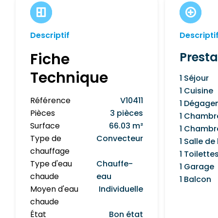
Descriptif
Descripti
Fiche
Presta
Technique
1 Séjour
1 Cuisine
Référence
V10411
1 Dégage
Pièces
3 pièces
1 Chambr
Surface
66.03 m²
1 Chambr
Type de
Convecteur
1 Salle de
chauffage
1 Toilette
Type d'eau
Chauffe-
1 Garage
chaude
eau
1 Balcon
Moyen d'eau
Individuelle
chaude
État
Bon état