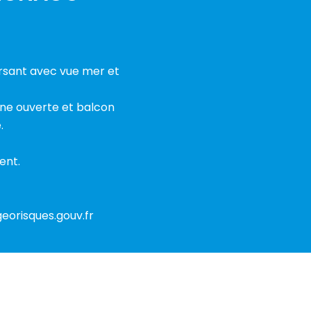
ersant avec vue mer et
ine ouverte et balcon
.
ent.
georisques.gouv.fr