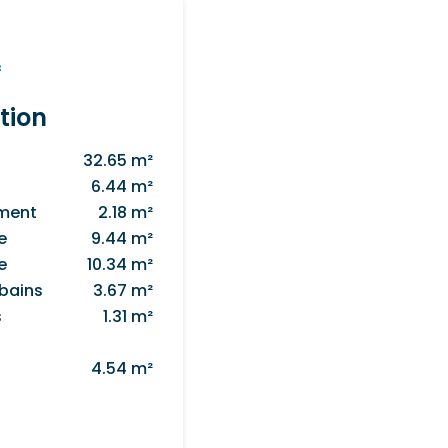
f
tion
32.65 m²
6.44 m²
ment
2.18 m²
e
9.44 m²
e
10.34 m²
 bains
3.67 m²
s
1.31 m²
4.54 m²