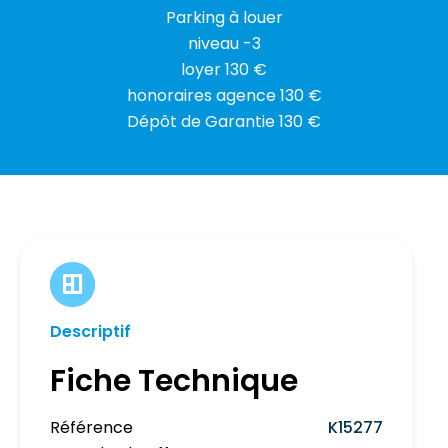
Parking à louer
niveau -3
loyer 130 €
honoraires agence 130 €
Dépôt de Garantie 130 €
Descriptif
Fiche Technique
Référence
K15277