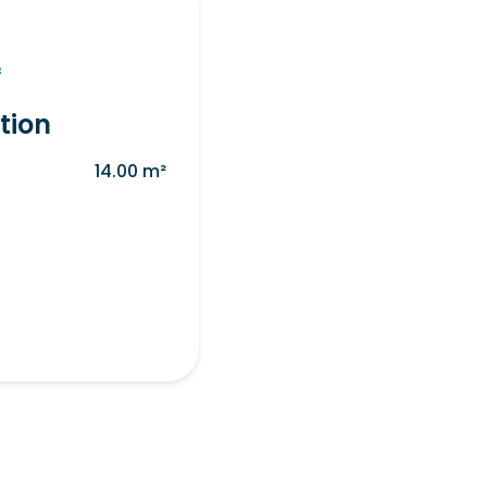
f
tion
14.00 m²