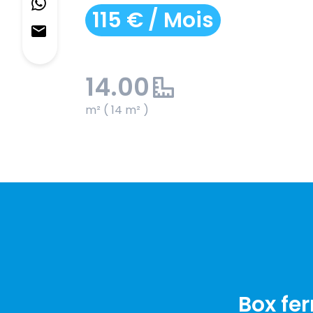
115 € / Mois
14.00
m² ( 14 m² )
Box fe