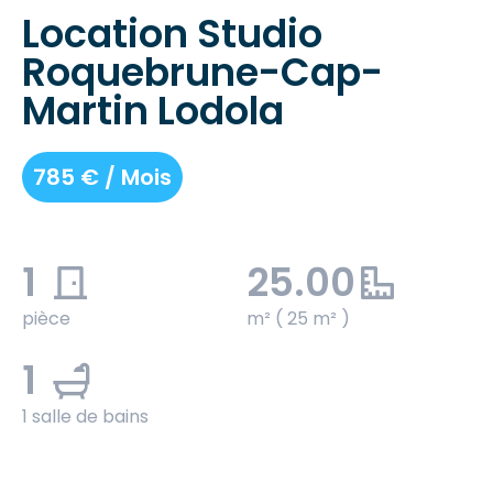
Location Studio
Roquebrune-Cap-
Martin Lodola
785 € / Mois
1
25.00
pièce
m² ( 25 m² )
1
1 salle de bains