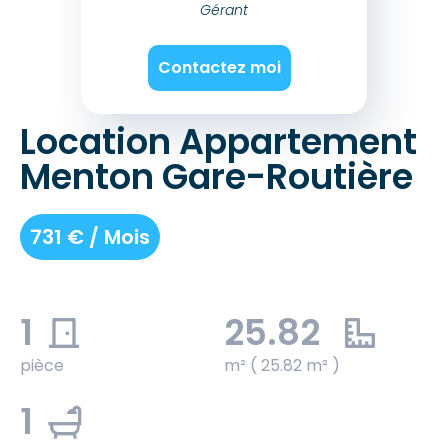
Gérant
Contactez moi
Location Appartement
Menton Gare-Routière
731 € / Mois
1
25.82
pièce
m² ( 25.82 m² )
1