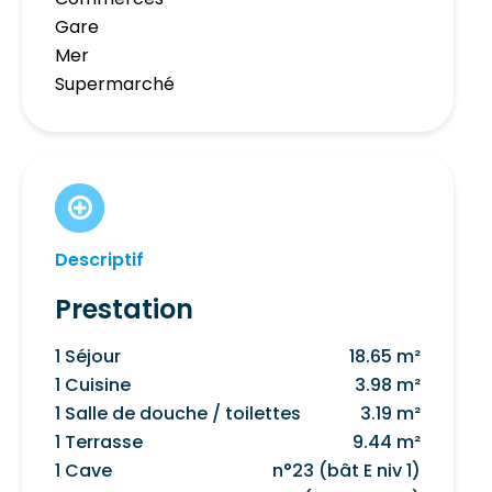
Gare
Mer
Supermarché
Descriptif
Prestation
1 Séjour
18.65 m²
1 Cuisine
3.98 m²
1 Salle de douche / toilettes
3.19 m²
1 Terrasse
9.44 m²
1 Cave
n°23 (bât E niv 1)