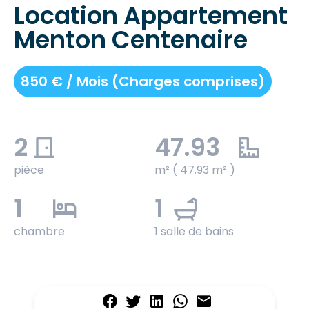
Location Appartement
Menton Centenaire
850 € / Mois (Charges comprises)
2
47.93
pièce
m² ( 47.93 m² )
1
1
chambre
1 salle de bains