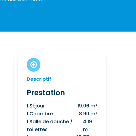
Descriptif
Prestation
1 Séjour
19.06 m²
1 Chambre
8.90 m²
1 Salle de douche /
4.19
toilettes
m²