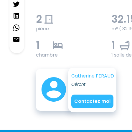
2
32.1
pièce
m² ( 32.1
1
1
chambre
1 salle d
Catherine FERAUD
Gérant
Contactez moi