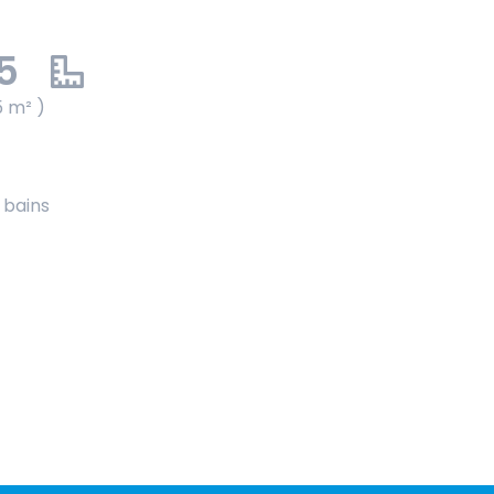
5
5 m² )
e bains