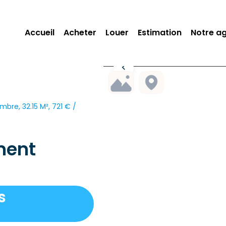
Accueil
Acheter
Louer
Estimation
Notre a
bre, 32.15 M², 721 € /
ment
s