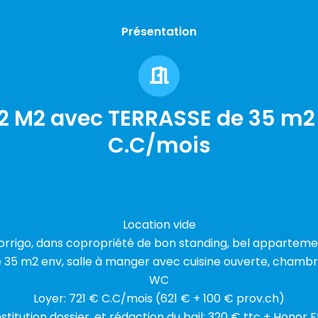
Présentation
32 M2 avec TERRASSE de 35 m2 
C.C/mois
Location vide
rrigo, dans copropriété de bon standing, bel apparteme
 35 m2 env, salle à manger avec cuisine ouverte, chambre,
WC
Loyer: 721 € C.C/mois (621 € + 100 € prov.ch)
nstitution dossier, et rédaction du bail: 320 € ttc + Honor E