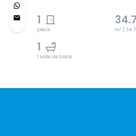
1
34.
pièce
m² ( 34.
1
1 salle de bains