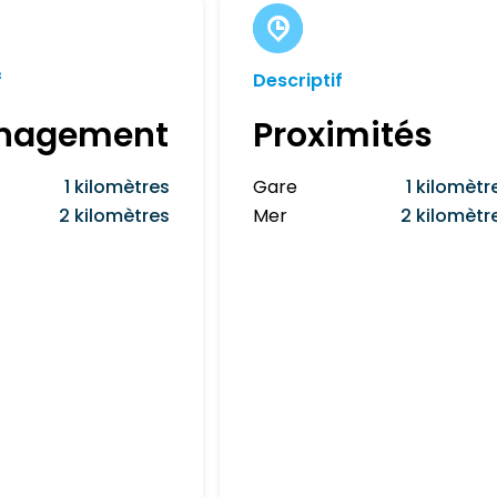
f
Descriptif
nagement
Proximités
1 kilomètres
Gare
1 kilomètr
2 kilomètres
Mer
2 kilomètr