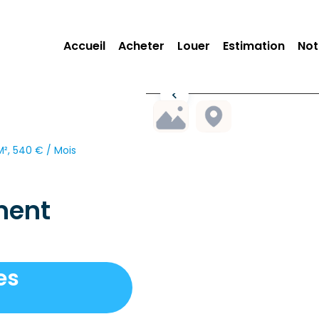
Accueil
Acheter
Louer
Estimation
Not
², 540 € / Mois
ment
es