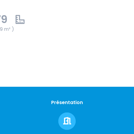
79
79 m² )
Présentation