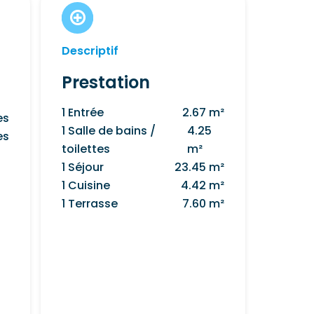
Descriptif
Prestation
1 Entrée
2.67 m²
es
1 Salle de bains /
4.25
es
toilettes
m²
1 Séjour
23.45 m²
1 Cuisine
4.42 m²
1 Terrasse
7.60 m²