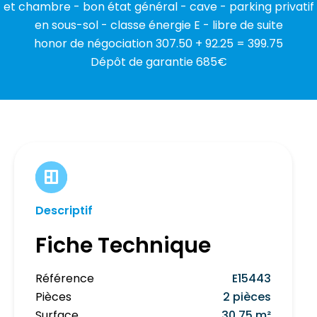
et chambre - bon état général - cave - parking privatif
en sous-sol - classe énergie E - libre de suite
honor de négociation 307.50 + 92.25 = 399.75
Dépôt de garantie 685€
Descriptif
Fiche Technique
Référence
E15443
Pièces
2 pièces
Surface
30.75 m²