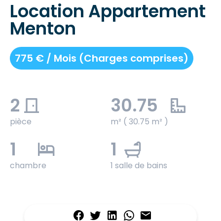
Location Appartement
Menton
775 € / Mois (Charges comprises)
2
30.75
pièce
m² ( 30.75 m² )
1
1
chambre
1 salle de bains