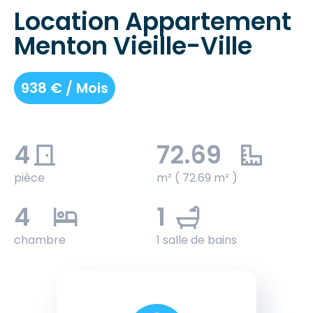
Location Appartement
Menton Vieille-Ville
938 € / Mois
4
72.69
pièce
m² ( 72.69 m² )
4
1
chambre
1 salle de bains