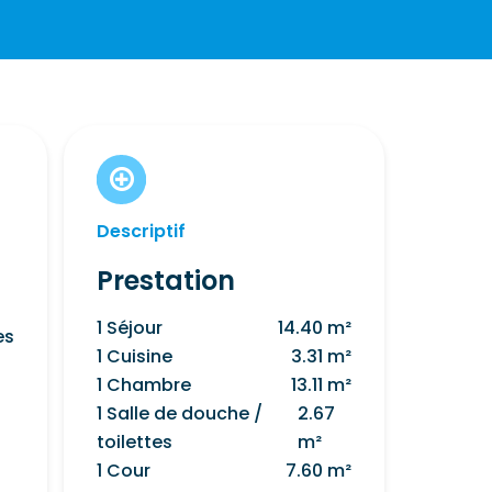
Descriptif
Prestation
1 Séjour
14.40 m²
es
1 Cuisine
3.31 m²
1 Chambre
13.11 m²
1 Salle de douche /
2.67
toilettes
m²
1 Cour
7.60 m²