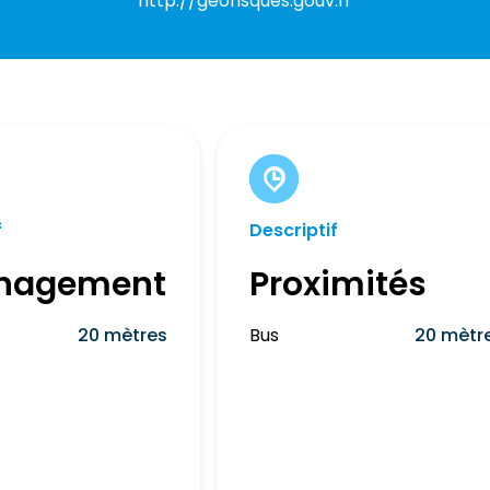
http://georisques.gouv.fr
f
Descriptif
nagement
Proximités
20 mètres
Bus
20 mètr