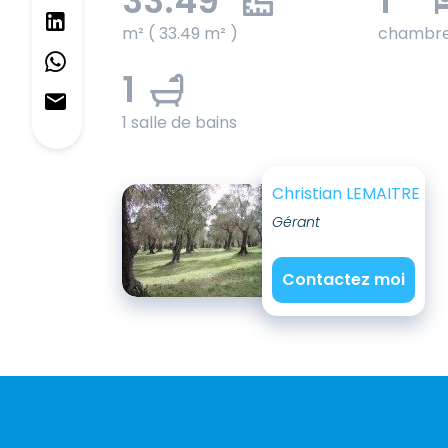
33.49
1
m² ( 33.49 m² )
chambr
1
1 salle de bains
Christian LEMAITRE
Gérant
Contactez moi