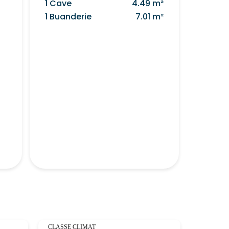
1 Cave
4.49 m²
1 Buanderie
7.01 m²