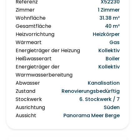
Referenz
X52230
Zimmer
1 Zimmer
Wohnfläche
31.38 m²
Gesamtfläche
40 m²
Heizvorrichtung
Heizkörper
Wärmeart
Gas
Energieträger der Heizung
Kollektiv
Heißwasserart
Boiler
Energieträger der
Kollektiv
Warmwasserbereitung
Abwasser
Kanalisation
Zustand
Renovierungsbedürftig
Stockwerk
6. Stockwerk / 7
Ausrichtung
Süden
Aussicht
Panorama Meer Berge