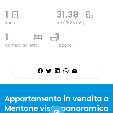
1
31.38
vano
m² ( 31.38 m² )
1
1
Camera da letto
1 bagno
Appartamento in vendita a
Mentone vista panoramica