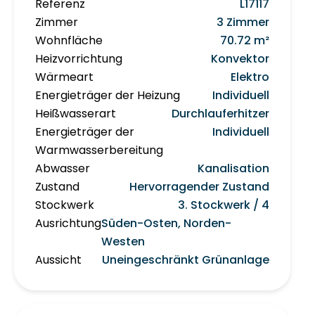
Referenz
L17117
Zimmer
3 Zimmer
Wohnfläche
70.72 m²
Heizvorrichtung
Konvektor
Wärmeart
Elektro
Energieträger der Heizung
Individuell
Heißwasserart
Durchlauferhitzer
Energieträger der
Individuell
Warmwasserbereitung
Abwasser
Kanalisation
Zustand
Hervorragender Zustand
Stockwerk
3. Stockwerk / 4
Ausrichtung
Süden-Osten, Norden-
Westen
Aussicht
Uneingeschränkt Grünanlage