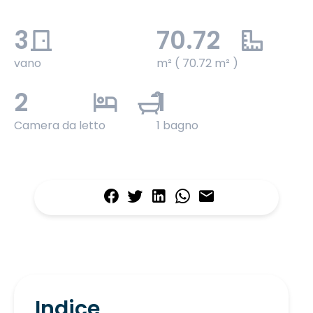
3
70.72
vano
m² ( 70.72 m² )
2
1
Camera da letto
1 bagno
Indice