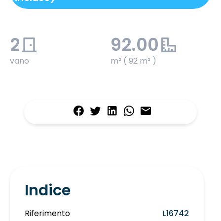
2
92.00
vano
m² ( 92 m² )
Indice
Riferimento
L16742