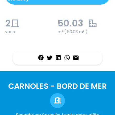
2
50.03
vano
m² ( 50.03 m² )
CARNOLES - BORD DE MER
Roccabruna Carnolès, fronte mare; affito