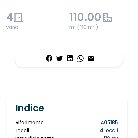
4
110.00
vano
m² ( 110 m² )
Indice
Riferimento
A05185
Locali
4 locali